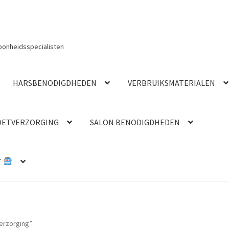
oonheidsspecialisten
HARSBENODIGDHEDEN
VERBRUIKSMATERIALEN
OETVERZORGING
SALON BENODIGDHEDEN
T
erzorging”