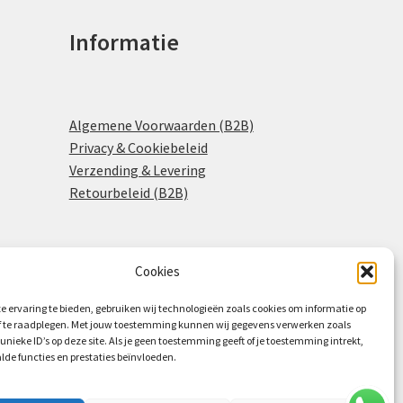
Informatie
Algemene Voorwaarden (B2B)
Privacy & Cookiebeleid
Verzending & Levering
Retourbeleid (B2B)
Cookies
0
e ervaring te bieden, gebruiken wij technologieën zoals cookies om informatie op
of te raadplegen. Met jouw toestemming kunnen wij gegevens verwerken zoals
 unieke ID’s op deze site. Als je geen toestemming geeft of je toestemming intrekt,
lde functies en prestaties beïnvloeden.