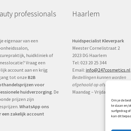
auty professionals
Haarlem
je eigenaar van een
Huidspecialist Kleverpark
onheidssalon,
Meester Cornelistraat 2
curepraktijk, huidkliniek of
2023 DG Haarlem
nesslocatie? Vraag een
Tel: 023 20 25 344
lijk account aan en krijg
Email:
info@247cosmetics.nl
gang tot onze
B2B
Bestellingen kunnen worden
thandelsprijzen voor
afgehaald op afspraak:
essionele huidverzorging
. De
Maandag – Vrijdag:
9:00 – 17:0
onde prijzen zijn
Om je de best
te slaan en/
esprijzen.
WhatsApp ons
surfgedrag of
 een zakelijk account
kan dit bepaa