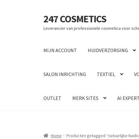
247 COSMETICS
Ga
Ga
door
naar
Leverancier van professionele cosmetica voor sch
naar
de
navigatie
inhoud
MIJN ACCOUNT
HUIDVERZORGING
SALON INRICHTING
TEXTIEL
V
OUTLET
MERK SITES
AI EXPER
Home
Producten getagged “natuurlijke huidv