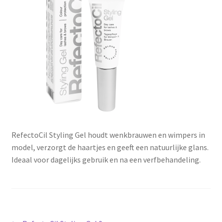
Subme
SALON BENODIGDHEDEN
uitvou
OUTLET
Subme
MERK SITES
uitvou
Subme
AI EXPERT
uitvou
RefectoCil Styling Gel houdt wenkbrauwen en wimpers in
model, verzorgt de haartjes en geeft een natuurlijke glans.
Ideaal voor dagelijks gebruik en na een verfbehandeling.