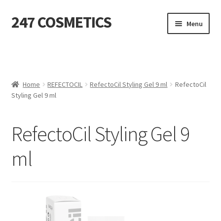
247 COSMETICS
Ga
Ga
Menu
door
naar
naar
de
MIJN ACCOUNT
navigatie
inhoud
Subme
HUIDVERZORGING
uitvou
Home
REFECTOCIL
RefectoCil Styling Gel 9 ml
RefectoCil
Styling Gel 9 ml
Subme
HARSBENODIGDHEDEN
uitvou
Subme
VERBRUIKSMATERIALEN
RefectoCil Styling Gel 9
uitvou
ml
SALON INRICHTING
Subme
TEXTIEL
uitvou
Subme
VOETVERZORGING
uitvou