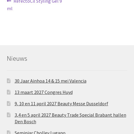
Bericht
Vorig
RefectoCil Styling Gel 9
bericht:
ml
navigatie
Nieuws
30 Jaar Ainhoa 14 & 15 mei Valencia
13 maart 2027 Congres Huyd
9, 10 en 11 april 2027 Beauty Messe Dusseldorf
3,4 en 5 april 2027 Beauty Trade Special Brabant hallen
Den Bosch
Seminiar Cholley Lugano