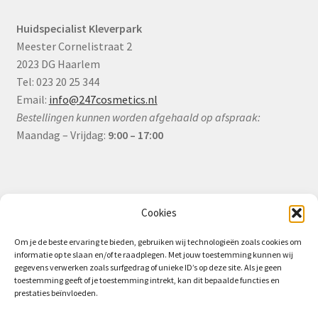
Huidspecialist Kleverpark
Meester Cornelistraat 2
2023 DG Haarlem
Tel: 023 20 25 344
Email:
info@247cosmetics.nl
Bestellingen kunnen worden afgehaald op afspraak:
Maandag – Vrijdag:
9:00 – 17:00
Informatie
Cookies
Om je de beste ervaring te bieden, gebruiken wij technologieën zoals cookies om
informatie op te slaan en/of te raadplegen. Met jouw toestemming kunnen wij
Algemene Voorwaarden (B2B)
gegevens verwerken zoals surfgedrag of unieke ID’s op deze site. Als je geen
toestemming geeft of je toestemming intrekt, kan dit bepaalde functies en
Privacy & Cookiebeleid
prestaties beïnvloeden.
Verzending & Levering