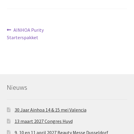
Bericht
Vorig
AINHOA Purity
bericht:
Starterspakket
navigatie
Nieuws
30 Jaar Ainhoa 14 & 15 mei Valencia
13 maart 2027 Congres Huyd
9, 10 en 11 april 2027 Beauty Messe Dusseldorf