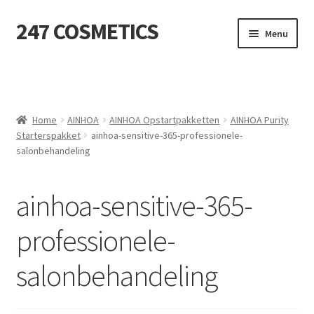
247 COSMETICS
Ga
Ga
Menu
door
naar
naar
de
MIJN ACCOUNT
navigatie
inhoud
Subme
HUIDVERZORGING
uitvou
Home
AINHOA
AINHOA Opstartpakketten
AINHOA Purity
Starterspakket
ainhoa-sensitive-365-professionele-
Subme
HARSBENODIGDHEDEN
salonbehandeling
uitvou
Subme
VERBRUIKSMATERIALEN
uitvou
ainhoa-sensitive-365-
SALON INRICHTING
professionele-
Subme
TEXTIEL
salonbehandeling
uitvou
Subme
VOETVERZORGING
uitvou