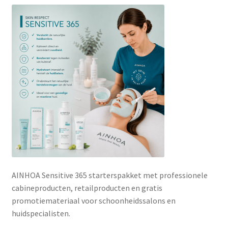
Subme
SALON BENODIGDHEDEN
uitvou
OUTLET
Subme
MERK SITES
uitvou
Subme
AI EXPERT
uitvou
AINHOA Sensitive 365 starterspakket met professionele
cabineproducten, retailproducten en gratis
promotiemateriaal voor schoonheidssalons en
huidspecialisten.