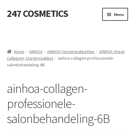
247 COSMETICS
Ga
Ga
Menu
door
naar
naar
de
MIJN ACCOUNT
navigatie
inhoud
Subme
HUIDVERZORGING
uitvou
Home
AINHOA
AINHOA Opstartpakketten
AINHOA Vegan
Collagen+ Starterspakket
ainhoa-collagen-professionele-
Subme
HARSBENODIGDHEDEN
salonbehandeling-6B
uitvou
Subme
VERBRUIKSMATERIALEN
uitvou
ainhoa-collagen-
SALON INRICHTING
professionele-
Subme
TEXTIEL
salonbehandeling-6B
uitvou
Subme
VOETVERZORGING
uitvou