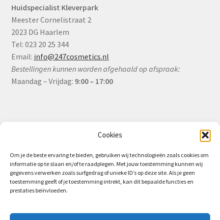
Huidspecialist Kleverpark
Meester Cornelistraat 2
2023 DG Haarlem
Tel: 023 20 25 344
Email:
info@247cosmetics.nl
Bestellingen kunnen worden afgehaald op afspraak:
Maandag – Vrijdag:
9:00 – 17:00
Informatie
Cookies
Om je de beste ervaring te bieden, gebruiken wij technologieën zoals cookies om
informatie op te slaan en/of te raadplegen. Met jouw toestemming kunnen wij
Algemene Voorwaarden (B2B)
gegevens verwerken zoals surfgedrag of unieke ID’s op deze site. Als je geen
toestemming geeft of je toestemming intrekt, kan dit bepaalde functies en
Privacy & Cookiebeleid
prestaties beïnvloeden.
Verzending & Levering
Retourbeleid (B2B)