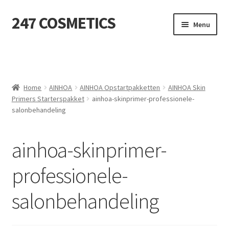
247 COSMETICS
Ga
Ga
Menu
door
naar
naar
de
MIJN ACCOUNT
navigatie
inhoud
Subme
HUIDVERZORGING
uitvou
Home
AINHOA
AINHOA Opstartpakketten
AINHOA Skin
Primers Starterspakket
ainhoa-skinprimer-professionele-
Subme
HARSBENODIGDHEDEN
salonbehandeling
uitvou
Subme
VERBRUIKSMATERIALEN
uitvou
ainhoa-skinprimer-
SALON INRICHTING
professionele-
Subme
TEXTIEL
salonbehandeling
uitvou
Subme
VOETVERZORGING
uitvou