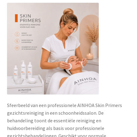
Subme
SALON BENODIGDHEDEN
uitvou
OUTLET
Subme
MERK SITES
uitvou
Subme
AI EXPERT
uitvou
Sfeerbeeld van een professionele AINHOA Skin Primers
gezichtsreiniging in een schoonheidssalon. De
behandeling toont de essentiële reiniging en
huidvoorbereiding als basis voor professionele
gezichtsbehandelingen. Geschikt voor normale,