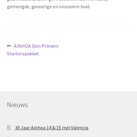
gemengde, gevoelige en onzuivere huid.
Bericht
Vorig
AINHOA Skin Primers
bericht:
Starterspakket
navigatie
Nieuws
30 Jaar Ainhoa 14 & 15 mei Valencia