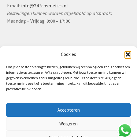
Email:
info@247cosmetics.nl
Bestellingen kunnen worden afgehaald op afspraak:
Maandag – Vrijdag:
9:00 – 17:00
Informatie
Cookies
Om je de beste ervaring te bieden, gebruiken wij technologieën zoals cookies om
informatie op te slaan en/of te raadplegen. Met jouw toestemming kunnen wij
Algemene Voorwaarden (B2B)
gegevens verwerken zoals surfgedrag of unieke ID’s op deze site. Als je geen
toestemming geeft of je toestemming intrekt, kan dit bepaalde functies en
Privacy & Cookiebeleid
prestaties beïnvloeden.
Verzending & Levering
Retourbeleid (B2B)
Accepteren
Weigeren