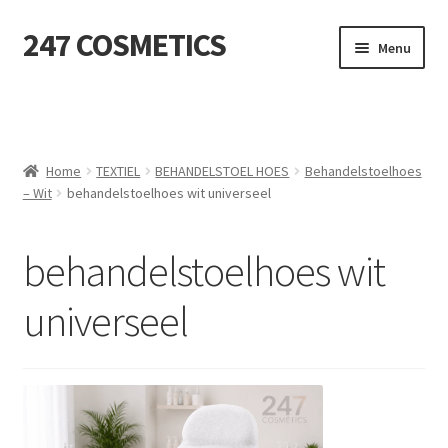
247 COSMETICS
Ga
Ga
Menu
door
naar
naar
de
MIJN ACCOUNT
navigatie
inhoud
Subme
HUIDVERZORGING
uitvou
Home
TEXTIEL
BEHANDELSTOEL HOES
Behandelstoelhoes
– Wit
behandelstoelhoes wit universeel
Subme
HARSBENODIGDHEDEN
uitvou
Subme
VERBRUIKSMATERIALEN
behandelstoelhoes wit
uitvou
universeel
SALON INRICHTING
Subme
TEXTIEL
uitvou
Subme
VOETVERZORGING
uitvou