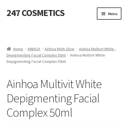
247 COSMETICS
Ga
Ga
Menu
door
naar
naar
de
MIJN ACCOUNT
navigatie
inhoud
Subme
HUIDVERZORGING
uitvou
Home
AINHOA
Ainhoa Multi Glow
Ainhoa Multivit White -
Depigmenting Facial Complex 50ml
Ainhoa Multivit White
Subme
HARSBENODIGDHEDEN
Depigmenting Facial Complex 50ml
uitvou
Subme
VERBRUIKSMATERIALEN
uitvou
Ainhoa Multivit White
SALON INRICHTING
Depigmenting Facial
Subme
TEXTIEL
Complex 50ml
uitvou
Subme
VOETVERZORGING
uitvou