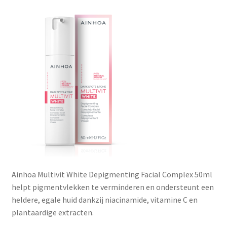
Subme
SALON BENODIGDHEDEN
uitvou
OUTLET
Subme
MERK SITES
uitvou
Subme
AI EXPERT
uitvou
Ainhoa Multivit White Depigmenting Facial Complex 50ml
helpt pigmentvlekken te verminderen en ondersteunt een
heldere, egale huid dankzij niacinamide, vitamine C en
plantaardige extracten.