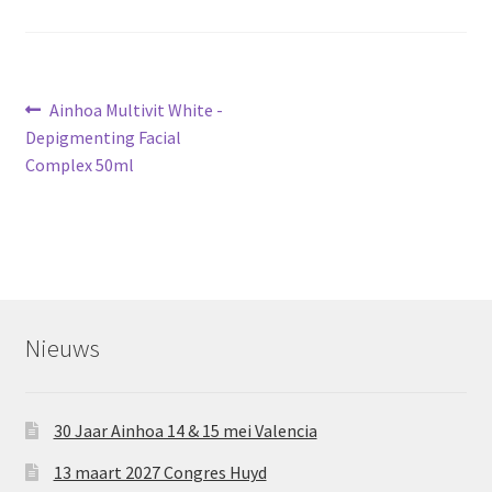
Bericht
Vorig
Ainhoa Multivit White -
bericht:
Depigmenting Facial
navigatie
Complex 50ml
Nieuws
30 Jaar Ainhoa 14 & 15 mei Valencia
13 maart 2027 Congres Huyd