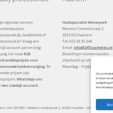
je eigenaar van een
Huidspecialist Kleverpark
onheidssalon,
Meester Cornelistraat 2
curepraktijk, huidkliniek of
2023 DG Haarlem
nesslocatie? Vraag een
Tel: 023 20 25 344
lijk account aan en krijg
Email:
info@247cosmetics.nl
gang tot onze
B2B
Bestellingen kunnen worden
thandelsprijzen voor
afgehaald op afspraak:
essionele huidverzorging
. De
Maandag – Vrijdag:
9:00 – 17:0
onde prijzen zijn
Om je de best
te slaan en/
esprijzen.
WhatsApp ons
surfgedrag of
 een zakelijk account
kan dit bepaa
Acc