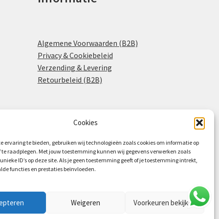
Algemene Voorwaarden (B2B)
Privacy & Cookiebeleid
Verzending & Levering
Retourbeleid (B2B)
Cookies
0
e ervaring te bieden, gebruiken wij technologieën zoals cookies om informatie op
of te raadplegen. Met jouw toestemming kunnen wij gegevens verwerken zoals
 unieke ID’s op deze site. Als je geen toestemming geeft of je toestemming intrekt,
lde functies en prestaties beïnvloeden.
epteren
Weigeren
Voorkeuren bekijken