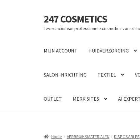
247 COSMETICS
Ga
Ga
door
naar
Leverancier van professionele cosmetica voor sch
naar
de
navigatie
inhoud
MIJN ACCOUNT
HUIDVERZORGING
SALON INRICHTING
TEXTIEL
V
OUTLET
MERK SITES
AI EXPER
Home
VERBRUIKSMATERIALEN
DISPOSABLES