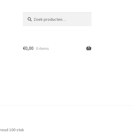
Zoeken
Zoeken
naar:
€
0,00
0 items
nhoud 100 stuk