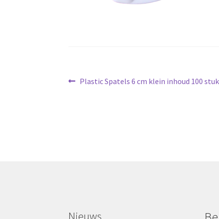
Bericht
Vorig
Plastic Spatels 6 cm klein inhoud 100 stuk
bericht:
navigatie
Nieuws
Be