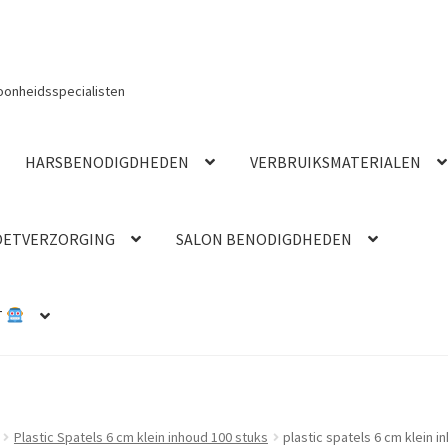
oonheidsspecialisten
HARSBENODIGDHEDEN
VERBRUIKSMATERIALEN
OETVERZORGING
SALON BENODIGDHEDEN
T
Plastic Spatels 6 cm klein inhoud 100 stuks
plastic spatels 6 cm klein i