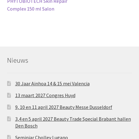
bericht:
PHYTOBIOTECH Skin Repair
navigatie
Complex 150 ml Salon
Nieuws
30 Jaar Ainhoa 14 & 15 mei Valencia
13 maart 2027 Congres Huyd
9, 10 en 11 april 2027 Beauty Messe Dusseldorf
3,4 en 5 april 2027 Beauty Trade Special Brabant hallen
Den Bosch
Seminiar Cholley Lugano