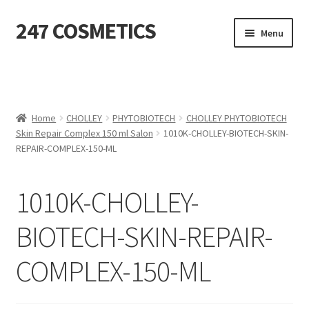
247 COSMETICS
Ga
Ga
Menu
door
naar
naar
de
MIJN ACCOUNT
navigatie
inhoud
Subme
HUIDVERZORGING
uitvou
Home
CHOLLEY
PHYTOBIOTECH
CHOLLEY PHYTOBIOTECH
Skin Repair Complex 150 ml Salon
1010K-CHOLLEY-BIOTECH-SKIN-
Subme
HARSBENODIGDHEDEN
REPAIR-COMPLEX-150-ML
uitvou
Subme
VERBRUIKSMATERIALEN
uitvou
1010K-CHOLLEY-
SALON INRICHTING
BIOTECH-SKIN-REPAIR-
Subme
TEXTIEL
COMPLEX-150-ML
uitvou
Subme
VOETVERZORGING
uitvou