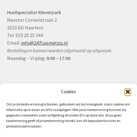
Huidspecialist Kleverpark
Meester Cornelistraat 2
2023 DG Haarlem
Tel: 023 20 25 344
Email:
info@247cosmetics.nl
Bestellingen kunnen worden afgehaald op afspraak:
Maandag – Vrijdag:
9:00 – 17:00
Informatie
Cookies
Om je de beste ervaring te bieden, gebruiken wij technologieën zoals cookies om
informatie op te slaan en/of te raadplegen. Met jouw toestemming kunnen wij
Algemene Voorwaarden (B2B)
gegevens verwerken zoals surfgedrag of unieke ID’s op deze site. Als je geen
toestemming geeft of je toestemming intrekt, kan dit bepaalde functies en
Privacy & Cookiebeleid
prestaties beïnvloeden.
Verzending & Levering