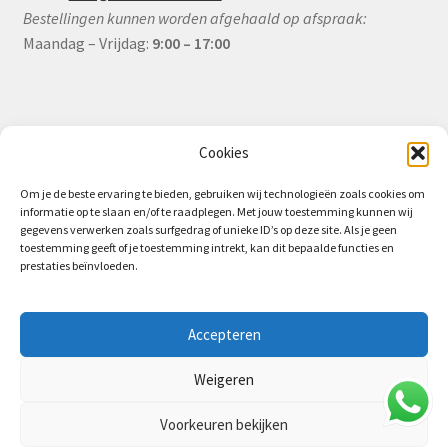
Bestellingen kunnen worden afgehaald op afspraak:
Maandag – Vrijdag:
9:00 – 17:00
Informatie
Cookies
Om je de beste ervaring te bieden, gebruiken wij technologieën zoals cookies om
informatie op te slaan en/of te raadplegen. Met jouw toestemming kunnen wij
Algemene Voorwaarden (B2B)
gegevens verwerken zoals surfgedrag of unieke ID’s op deze site. Als je geen
toestemming geeft of je toestemming intrekt, kan dit bepaalde functies en
Privacy & Cookiebeleid
prestaties beïnvloeden.
Verzending & Levering
Retourbeleid (B2B)
Accepteren
Weigeren
Voorkeuren bekijken