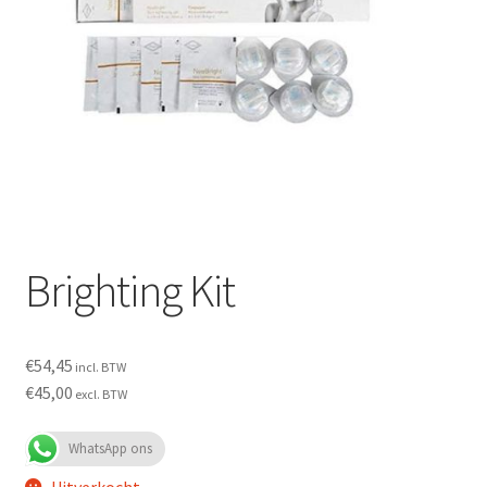
Subme
SALON BENODIGDHEDEN
uitvou
OUTLET
Subme
MERK SITES
uitvou
Subme
AI EXPERT
uitvou
Brighting Kit
€
54,45
incl. BTW
€
45,00
excl. BTW
WhatsApp ons