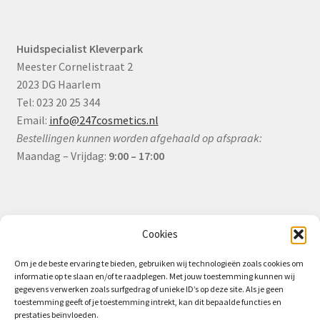
Huidspecialist Kleverpark
Meester Cornelistraat 2
2023 DG Haarlem
Tel: 023 20 25 344
Email:
info@247cosmetics.nl
Bestellingen kunnen worden afgehaald op afspraak:
Maandag – Vrijdag:
9:00 – 17:00
Informatie
Cookies
Om je de beste ervaring te bieden, gebruiken wij technologieën zoals cookies om
informatie op te slaan en/of te raadplegen. Met jouw toestemming kunnen wij
Algemene Voorwaarden (B2B)
gegevens verwerken zoals surfgedrag of unieke ID’s op deze site. Als je geen
toestemming geeft of je toestemming intrekt, kan dit bepaalde functies en
Privacy & Cookiebeleid
prestaties beïnvloeden.